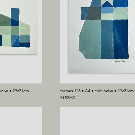
paiva • 29x21cm
formas 126 • A4 • caio paiva • 29x21cm
Preço
R$ 800,00