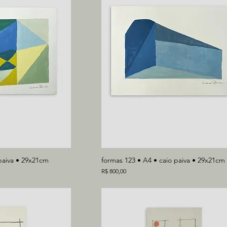
paiva • 29x21cm
formas 123 • A4 • caio paiva • 29x21cm
Preço
R$ 800,00