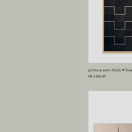
pintura sem título • liv
Preço
R$ 3.800,00