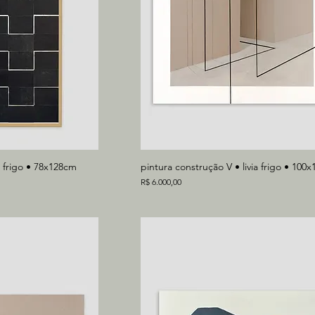
ia frigo • 78x128cm
pintura construção V • livia frigo • 100
Preço
R$ 6.000,00