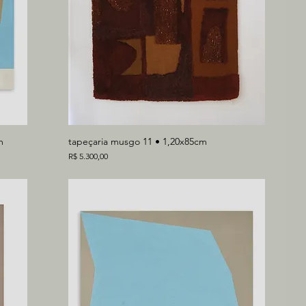
m
tapeçaria musgo 11 • 1,20x85cm
Preço
R$ 5.300,00