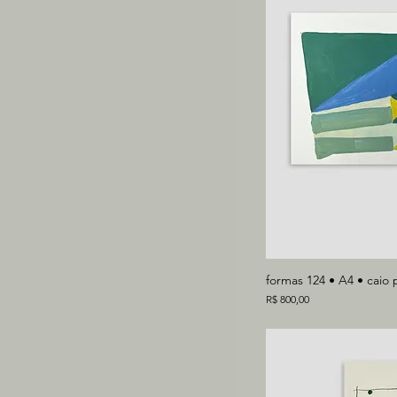
formas 124 • A4 • caio 
Preço
R$ 800,00