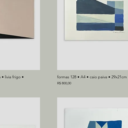
• livia frigo •
formas 128 • A4 • caio paiva • 29x21cm
Preço
R$ 800,00