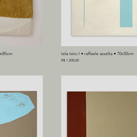
20x85cm
tela teto I • raffaele asselta • 70x50cm
Preço
R$ 1.200,00