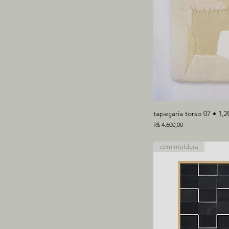
tapeçaria torso 07 • 1,
Preço
R$ 4.600,00
com moldura