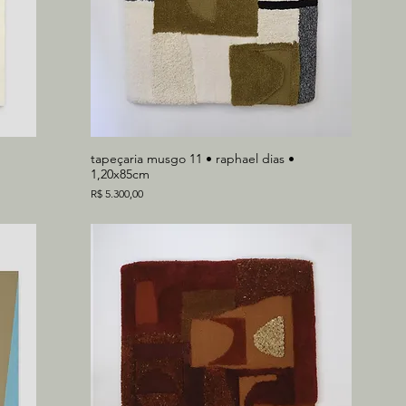
tapeçaria musgo 11 • raphael dias •
1,20x85cm
Preço
R$ 5.300,00