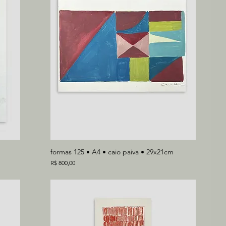
formas 125 • A4 • caio paiva • 29x21cm
Preço
R$ 800,00