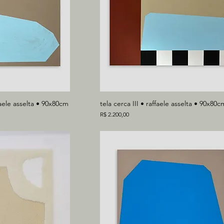
faele asselta • 90x80cm
tela cerca III • raffaele asselta • 90x80c
Preço
R$ 2.200,00