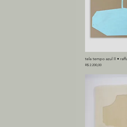
tela tempo azul II • raf
Preço
R$ 2.200,00