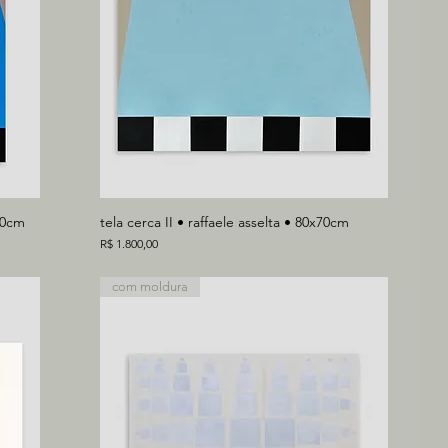
x50cm
tela cerca II • raffaele asselta • 80x70cm
Preço
R$ 1.800,00
com moldura