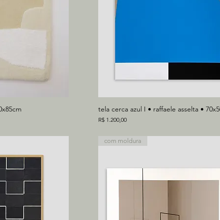
20x85cm
tela cerca azul I • raffaele asselta • 70
Preço
R$ 1.200,00
com moldura