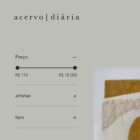
Preço
R$ 110
R$ 18.000
artistas
caio paiva
camila cherobin
tipo
daniel bennett
dolores orange
DIÁRIA IMPRESSOS
estevan pelli
cerâmica