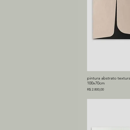
pintura abstrato textura 
100x70cm
Preço
R$ 2.800,00