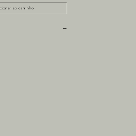
cionar ao carrinho
m (sem moldura)
bre papel pergamenata
loja física