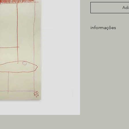
Adi
informações
Artista: Estevan Pelli
Medidas: 35 x 100 c
giz pastel oleoso so
* não inclui moldura
* somente retirada na 