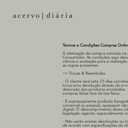
Termos e Condições Compras Onlin
A efetivação da compra consiste na
Consumidor. As condições aqui desc
ciência e aceitação para a realizaç
as regras presentes.
>> Trocas & Reembolso​
- O cliente terá sete (7) dias corri
troca e/ou devolução através do e-m
descrição dos produtos envolvidos.
compras feitas fora da loja física.
- É expressamente proibido fotografar
comercial ou pessoal, quaisquer obr
digital. O descumprimento desta clá
legislação vigente, especialmente n
- Não serão aceitas devoluções ou 
de acordo com especificações do cli