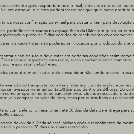
viadas somente após respondermos o e-mail, indicando o procedimento
ível em estoque, o cliente poderá trocar por qualquer outro produto d
partir da nossa confirmação via e-mail para postar o item para devolução
, poderão ser trocados no espaço físico da Diária por qualquer outr
a, respeitando o prazo de 7 dias corridos do recebimento da encomenda.
tras marcas/artistas, não poderão ser trocados por produtos do site ou
sentar sinais de uso e deve estar em perfeitas condições assim como f
 Caso não seja respeitada essa regra, serão devolvidos imediatamente,
único responsável pelos fretes.
dos produtos modificados pelo consumidor não sendo possível troca 
te avariado no transporte, com itens faltantes, com itens discrepantes
os ser avisados no email
contato@diaria.co
dentro de 24horas. Do cont
s sim como arrependimento ou cancelamento. Quando recusado, o pedi
iente vale compras no valor do item, troca por outros itens ou o ressar
ário com defeito, o mesmo tem até 30 dias da data de entrega para sol
to@diaria.co
.
doria devolvida à Diária só será iniciado após o recebimento da mes
a terá o prazo de 20 dias úteis para reembolso.