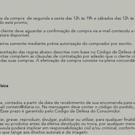
uinte da compra de segunda a sexta das 12h às 19h e sábados das 12h às
o está pronto,
, o cliente deve aguardar a confirmação de compra via e-mail contendo a
tará disponível.
rceiros somente mediante prévia autorização do comprador por escrito.
 aceitação das regras abaixo descritas com base no Código de Defesa 
ritas compõem as cláusulas de contratação por adesão que o cliente 
ão das suas compras. A efetivação da compra consiste na plena concord
ísica
idos, contados a partir da data de recebimento de sua encomenda para so
ail
contato@diaria.co
. Na mensagem deve conter o código do pedido,
 Esse prazo é garantido pelo Código de Defesa do Consumidor.
, gravar, reproduzir, divulgar, publicar ou utilizar, para qualquer finali
as ou produtos antes da efetiva devolução ou troca, por qualquer meio 
usula poderá implicar em responsabilização civil e/ou criminal, conform
o que tange aos direitos autorais e de imagem.