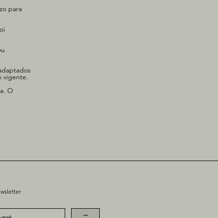
azo para
oi
ou
 adaptados
o vigente.
ma. O
wsletter
→