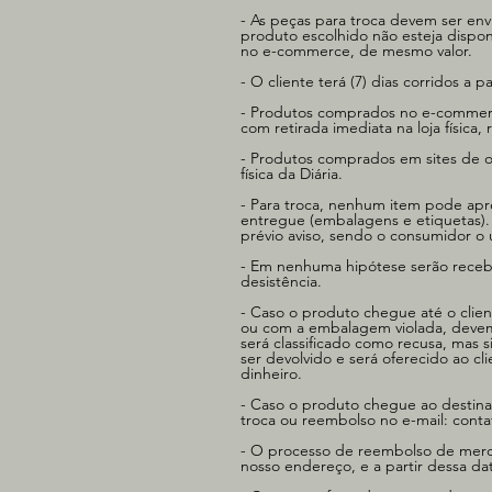
- As peças para troca devem ser en
produto escolhido não esteja dispon
no e-commerce, de mesmo valor.
- O cliente terá (7) dias corridos a 
- Produtos comprados no e-commerce
com retirada imediata na loja físic
- Produtos comprados em sites de ou
física da Diária.
- Para troca, nenhum item pode apre
entregue (embalagens e etiquetas).
prévio aviso, sendo o consumidor o 
- Em nenhuma hipótese serão recebi
desistência.
- Caso o produto chegue até o clien
ou com a embalagem violada, devem
será classificado como recusa, ma
ser devolvido e será oferecido ao cl
dinheiro.
- Caso o produto chegue ao destinat
troca ou reembolso no e-mail:
conta
- O processo de reembolso de merca
nosso endereço, e a partir dessa dat