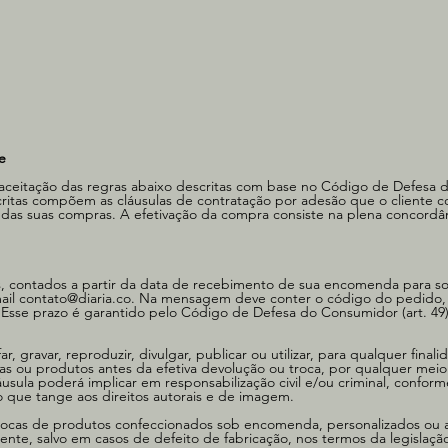
e
 aceitação das regras abaixo descritas com base no Código de Defesa 
ritas compõem as cláusulas de contratação por adesão que o cliente 
ão das suas compras. A efetivação da compra consiste na plena concord
dos, contados a partir da data de recebimento de sua encomenda para sol
ail
contato@diaria.co
. Na mensagem deve conter o código do pedido,
 Esse prazo é garantido pelo Código de Defesa do Consumidor (art. 49
, gravar, reproduzir, divulgar, publicar ou utilizar, para qualquer finali
as ou produtos antes da efetiva devolução ou troca, por qualquer meio 
usula poderá implicar em responsabilização civil e/ou criminal, conform
o que tange aos direitos autorais e de imagem.
trocas de produtos confeccionados sob encomenda, personalizados ou
ente, salvo em casos de defeito de fabricação, nos termos da legislaçã