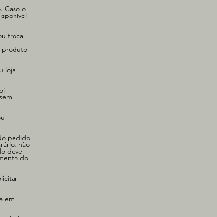
. Caso o
isponível
 ou troca.
o produto
 loja
oi
 sem
ou
 do pedido
rário, não
do deve
cimento do
icitar
ma em