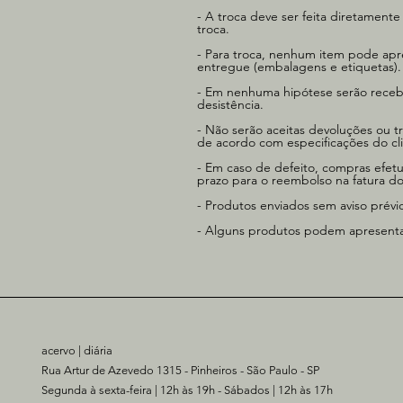
- A troca deve ser feita diretamente
troca.
- Para troca, nenhum item pode apre
entregue (embalagens e etiquetas). 
- Em nenhuma hipótese serão recebi
desistência.
-
Não serão aceitas devoluções ou 
de acordo com especificações do cli
- Em caso de defeito, compras efet
prazo para o reembolso na fatura do
- Produtos enviados sem aviso prév
- Alguns produtos podem apresentar
acervo | diária
Rua Artur de Azevedo 1315 - Pinheiros - São Paulo - SP
Segunda à sexta-feira | 12h às 19h - Sábados | 12h às 17h