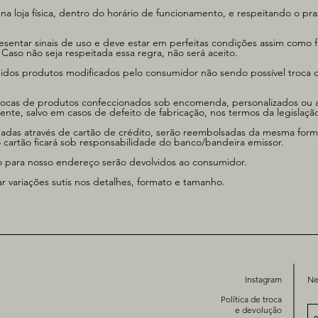
 na loja física, dentro do horário de funcionamento, e respeitando o pr
sentar sinais de uso e deve estar em perfeitas condições assim como f
Caso não seja respeitada essa regra, não será aceito.
dos produtos modificados pelo consumidor não sendo possível troca 
trocas de produtos confeccionados sob encomenda, personalizados ou
ente, salvo em casos de defeito de fabricação, nos termos da legislaçã
uadas através de cartão de crédito, serão reembolsadas da mesma for
 cartão ficará sob responsabilidade do banco/bandeira emissor.
io para nosso endereço serão devolvidos ao consumidor.
 variações sutis nos detalhes, formato e tamanho.
Instagram
Ne
Política de troca
e devolução