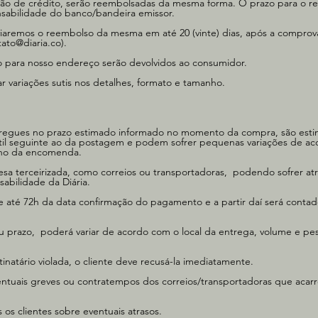
tão de crédito, serão reembolsadas da mesma forma. O prazo para o 
onsabilidade do banco/bandeira emissor.
nviaremos o reembolso da mesma em até 20 (vinte) dias, após a compro
tato@diaria.co
).
io para nosso endereço serão devolvidos ao consumidor.
 variações sutis nos detalhes, formato e tamanho.
regues no prazo estimado informado no momento da compra, são est
a útil seguinte ao da postagem e podem sofrer pequenas variações de a
tino da encomenda.
esa terceirizada, como correios ou transportadoras, podendo sofrer at
abilidade da Diária.
e até 72h da data confirmação do pagamento e a partir daí será contad
eu prazo, poderá variar de acordo com o local da entrega, volume e pe
atário violada, o cliente deve recusá-la imediatamente.
entuais greves ou contratempos dos correios/transportadoras que acar
 os clientes sobre eventuais atrasos.