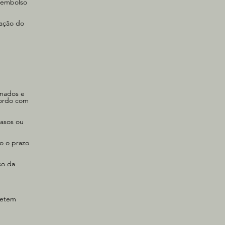
reembolso
vação do
imados e
cordo com
rasos ou
o o prazo
so da
retem