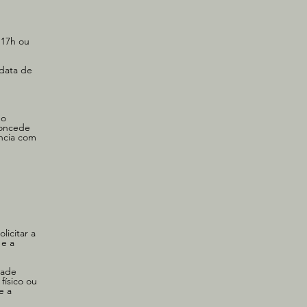
 17h ou
 data de
do
concede
ância com
licitar a
 e a
dade
físico ou
e a