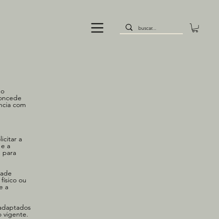
do
concede
ância com
icitar a
 e a
) para
dade
físico ou
e a
 adaptados
o vigente.