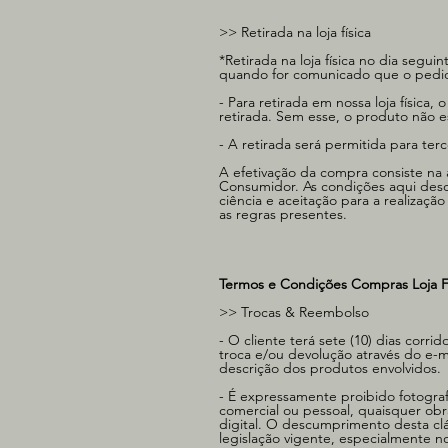
>> Retirada na loja física
*Retirada na loja física no dia seg
quando for comunicado que o pedid
- Para retirada em nossa loja física
retirada. Sem esse, o produto não es
- A retirada será permitida para te
A efetivação da compra consiste na
Consumidor. As condições aqui desc
ciência e aceitação para a realizaç
as regras presentes.
Termos e Condições Compras Loja F
>> Trocas & Reembolso​
- O cliente terá sete (10) dias corr
troca e/ou devolução através do e-m
descrição dos produtos envolvidos.
- É expressamente proibido fotografar
comercial ou pessoal, quaisquer obr
digital. O descumprimento desta clá
legislação vigente, especialmente n