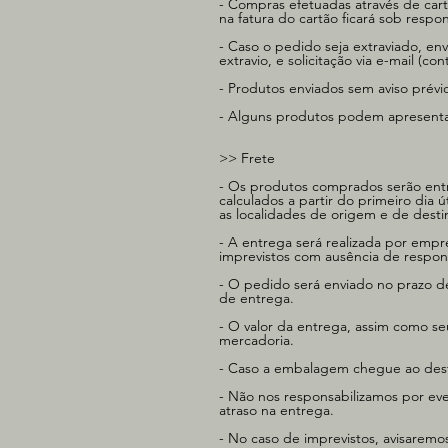
- Compras efetuadas através de car
na fatura do cartão ficará sob resp
- Caso o pedido seja extraviado, e
extravio, e solicitação via e-mail (
con
- Produtos enviados sem aviso prév
- Alguns produtos podem apresentar
>> Frete
- Os produtos comprados serão ent
calculados a partir do primeiro di
as localidades de origem e de des
- A entrega será realizada por empr
imprevistos com ausência de respons
- O pedido será enviado no prazo d
de entrega.
- O valor da entrega, assim como s
mercadoria.
- Caso a embalagem chegue ao destin
- Não nos responsabilizamos por ev
atraso na entrega.
- No caso de imprevistos, avisaremos