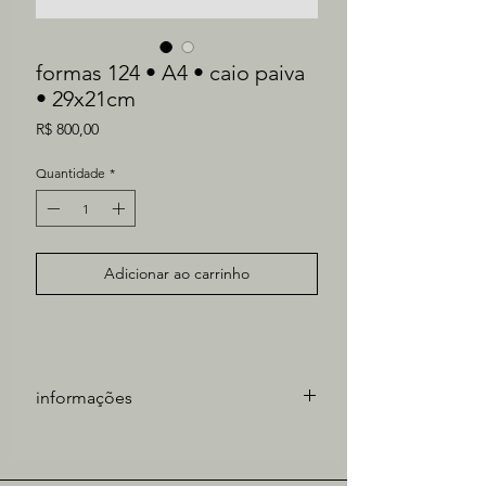
formas 124 • A4 • caio paiva
• 29x21cm
Preço
R$ 800,00
Quantidade
*
Adicionar ao carrinho
informações
artista: Caio Paiva
técnica: óleo sobre papel
medidas obra: 21x29cm