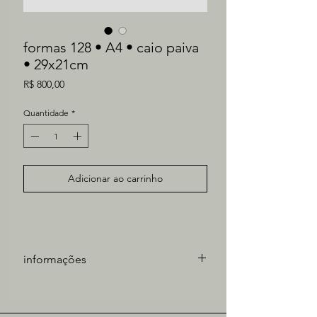
formas 128 • A4 • caio paiva
• 29x21cm
Preço
R$ 800,00
Quantidade
*
Adicionar ao carrinho
informações
artista: Caio Paiva
técnica: óleo sobre papel
medidas obra: 21x29cm