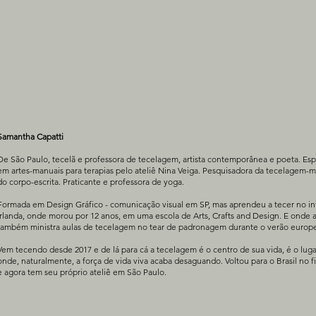
Samantha Capatti
De São Paulo, tecelã e professora de tecelagem, artista contemporânea e poeta. Espe
em artes-manuais para terapias pelo ateliê Nina Veiga. Pesquisadora da tecelagem-m
do corpo-escrita. Praticante e professora de yoga.
Formada em Design Gráfico - comunicação visual em SP, mas aprendeu a tecer no int
Irlanda, onde morou por 12 anos, em uma escola de Arts, Crafts and Design. E onde 
também ministra aulas de tecelagem no tear de padronagem durante o verão europ
Vem tecendo desde 2017 e de lá para cá a tecelagem é o centro de sua vida, é o luga
onde, naturalmente, a força de vida viva acaba desaguando. Voltou para o Brasil no 
e agora tem seu próprio ateliê em São Paulo.