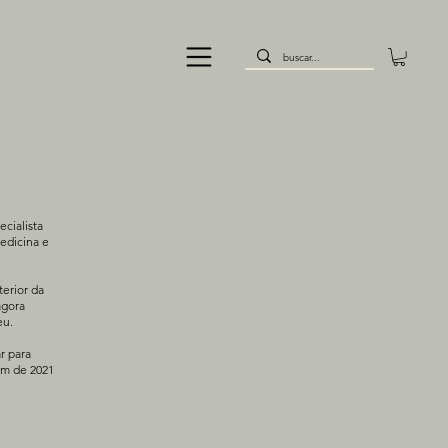
cialista
edicina e
erior da
agora
eu.
r para
fim de 2021