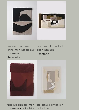
tapeçaria série paraíso
tapeçaria vista • raphael
onírico 01 • raphael dias •
dias • 166x96cm
1,20x85cm
Esgotado
Esgotado
tapeçaria dramático 04 •
tapeçaria sol cintilante •
1,20x85cm • raphael dias
raphael dias