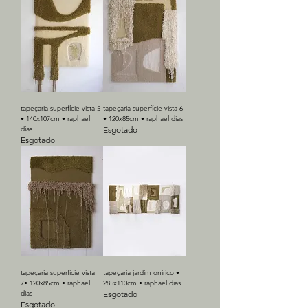
tapeçaria superfície vista 5
tapeçaria superfície vista 6
• 140x107cm • raphael
• 120x85cm • raphael dias
dias
Esgotado
Esgotado
tapeçaria superfície vista
tapeçaria jardim onírico •
7• 120x85cm • raphael
285x110cm • raphael dias
dias
Esgotado
Esgotado