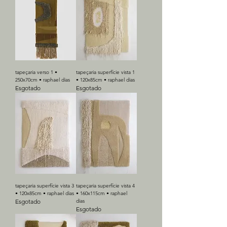
tapeçaria verso 1 •
tapeçaria superfície vista 1
250x70cm • raphael dias
• 120x85cm • raphael dias
Esgotado
Esgotado
tapeçaria superfície vista 3
tapeçaria superfície vista 4
• 120x85cm • raphael dias
• 160x115cm • raphael
Esgotado
dias
Esgotado