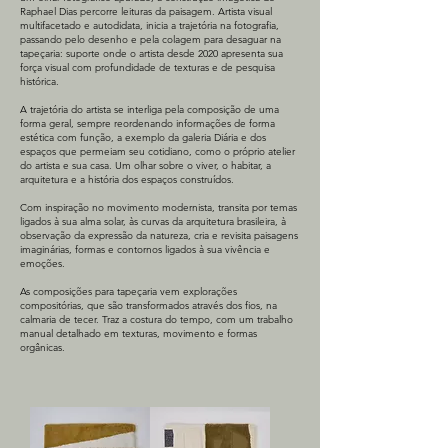
Raphael Dias percorre leituras da paisagem. Artista visual
multifacetado e autodidata, inicia a trajetória na fotografia,
passando pelo desenho e pela colagem para desaguar na
tapeçaria: suporte onde o artista desde 2020 apresenta sua
força visual com profundidade de texturas e de pesquisa
histórica.
A trajetória do artista se interliga pela composição de uma
forma geral, sempre reordenando informações de forma
estética com função, a exemplo da galeria Diária e dos
espaços que permeiam seu cotidiano, como o próprio atelier
do artista e sua casa. Um olhar sobre o viver, o habitar, a
arquitetura e a história dos espaços construídos.
Com inspiração no movimento modernista, transita por temas
ligados à sua alma solar, às curvas da arquitetura brasileira, à
observação da expressão da natureza, cria e revisita paisagens
imaginárias, formas e contornos ligados à sua vivência e
emoções.
As composições para tapeçaria vem explorações
compositórias, que são transformados através dos fios, na
calmaria de tecer. Traz a costura do tempo, com um trabalho
manual detalhado em texturas, movimento e formas
orgânicas.