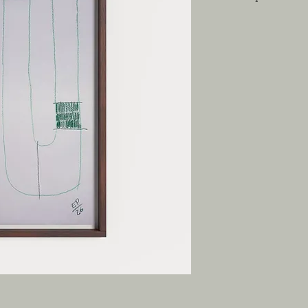
Artista: Estevan Pelli
Medidas: 35 x 100 c
giz pastel oleoso so
*inclui moldura cor 