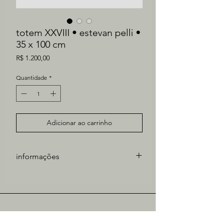
totem XXVIII • estevan pelli •
35 x 100 cm
Preço
R$ 1.200,00
Quantidade
*
Adicionar ao carrinho
informações
Artista: Estevan Pelli
Medidas: 35 x 100 cm (sem moldura)
giz pastel oleoso sobre papel
pergamenata
acervo | diária