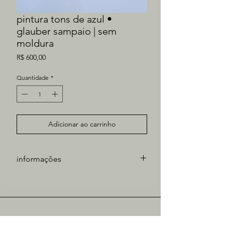
pintura tons de azul •
glauber sampaio | sem
moldura
Preço
R$ 600,00
Quantidade
*
Adicionar ao carrinho
informações
Artista: Glauber Sampaio
Técnica: Acrílico sobre papel
Ano: 2020
Dimensões: A3 / 29,7x42
acervo | diária