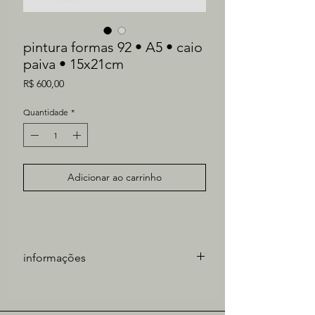
pintura formas 92 • A5 • caio
paiva • 15x21cm
Preço
R$ 600,00
Quantidade
*
Adicionar ao carrinho
informações
artista: Caio Paiva
técnica: óleo sobre papel
medidas obra: 21x15cm