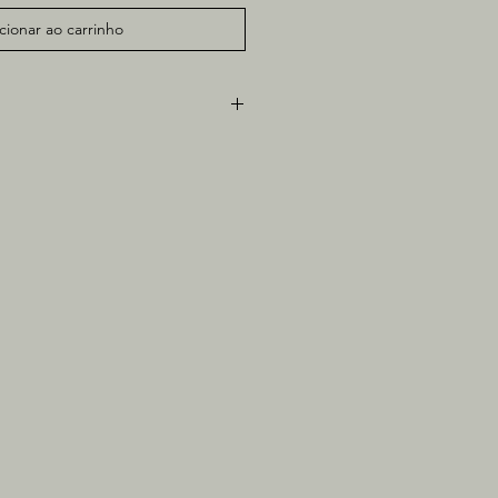
cionar ao carrinho
obre papel
5cm