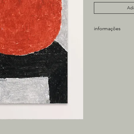
Adi
informações
artista: Caio Paiva
técnica: giz oleoso s
medidas obra: 21x1
tiragem: única
** não inclui moldura