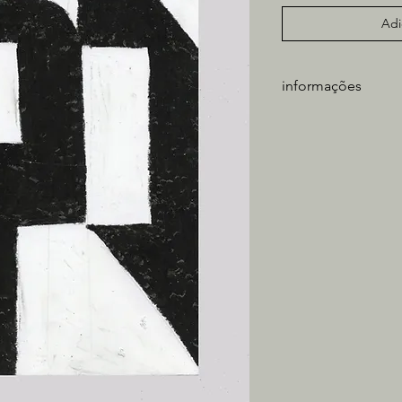
Adi
informações
artista: Caio Paiva
técnica: giz sobre pa
medidas obra: 21x1
tiragem: única
** não inclui moldura