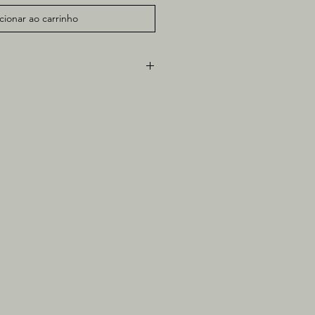
cionar ao carrinho
pel
5cm