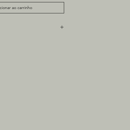
cionar ao carrinho
e papel
1cm