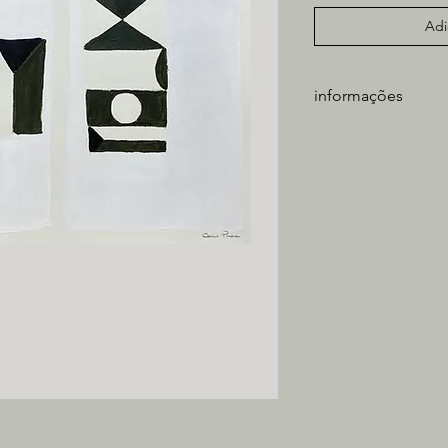
Adi
informações
artista: Caio Paiva
técnica: acrílica sobr
medidas obra: 29x2
tiragem: única
*não inclui moldura