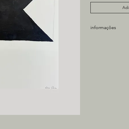
Adi
informações
artista: Caio Paiva
técnica: acrílica sobr
medidas obra: 29x2
tiragem: única
*não inclui moldura