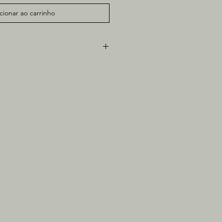
cionar ao carrinho
e papel
1cm