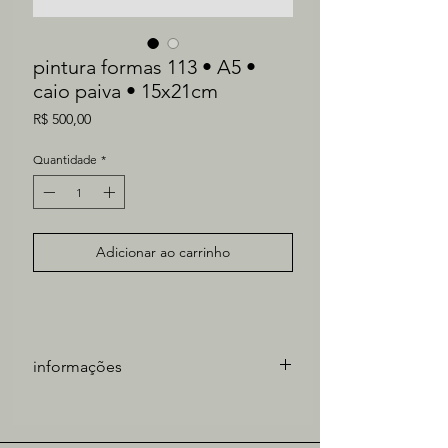
pintura formas 113 • A5 •
caio paiva • 15x21cm
Preço
R$ 500,00
Quantidade
*
Adicionar ao carrinho
informações
artista: Caio Paiva
técnica: óleo sobre papel
medidas obra: 21x15cm