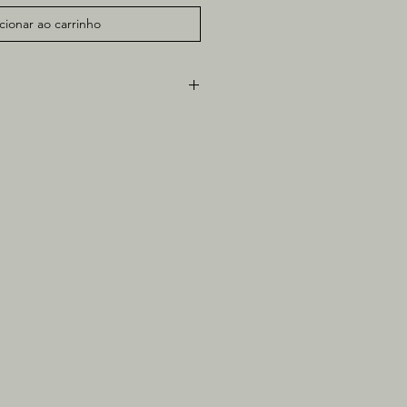
cionar ao carrinho
papel
5cm