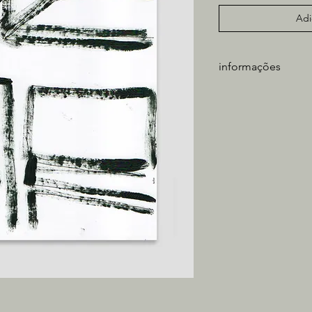
Adi
informações
artista: Caio Paiva
técnica: óleo sobre 
medidas obra: 21x1
tiragem: única
** não inclui moldura