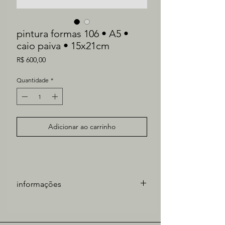
pintura formas 106 • A5 •
caio paiva • 15x21cm
Preço
R$ 600,00
Quantidade
*
Adicionar ao carrinho
informações
artista: Caio Paiva
técnica: óleo sobre papel
medidas obra: 21x15cm