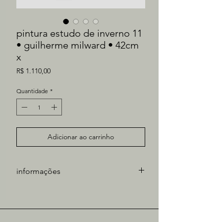
pintura estudo de inverno 11
• guilherme milward • 42cm
x
Preço
R$ 1.110,00
Quantidade
*
Adicionar ao carrinho
informações
artista: Guilherme Milward Cesar
técnica: óleo sobre papel
medidas obra: 42cm x 29,5cm
tiragem: única