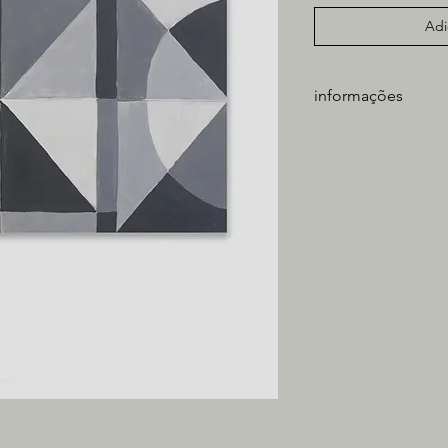
Adi
informações
artista: Caio Paiva
técnica: óleo sobre t
medidas obra: 50x4
tiragem: única
** não inclui moldura