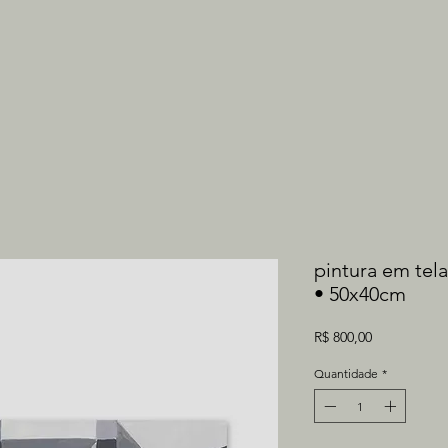
pintura em tela
• 50x40cm
Preço
R$ 800,00
Quantidade
*