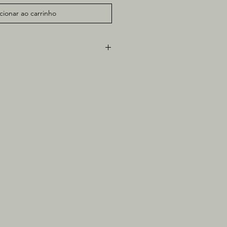
cionar ao carrinho
ela
0cm