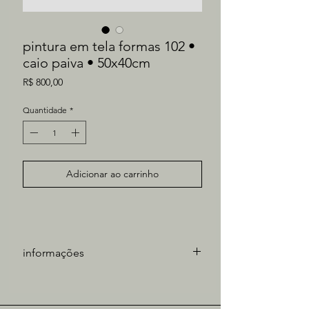
pintura em tela formas 102 •
caio paiva • 50x40cm
Preço
R$ 800,00
Quantidade
*
Adicionar ao carrinho
informações
artista: Caio Paiva
técnica: óleo sobre tela
medidas obra: 50x40cm