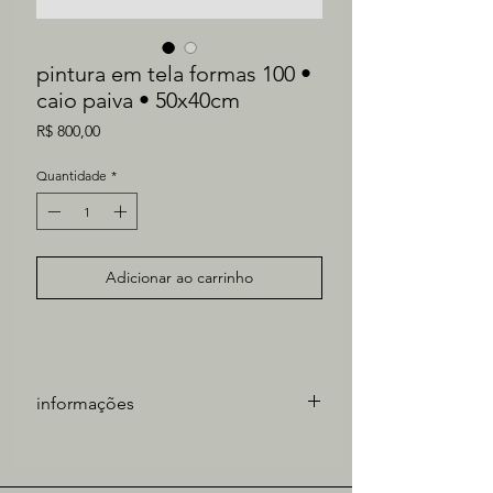
pintura em tela formas 100 •
caio paiva • 50x40cm
Preço
R$ 800,00
Quantidade
*
Adicionar ao carrinho
informações
artista: Caio Paiva
técnica: óleo sobre tela
medidas obra: 50x40cm