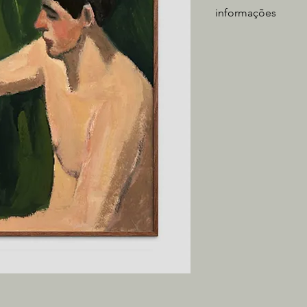
informações
artista: Guilherme M
técnica: óleo sobre 
medidas obra: 29,7c
tiragem: única
Inclui moldura em ma