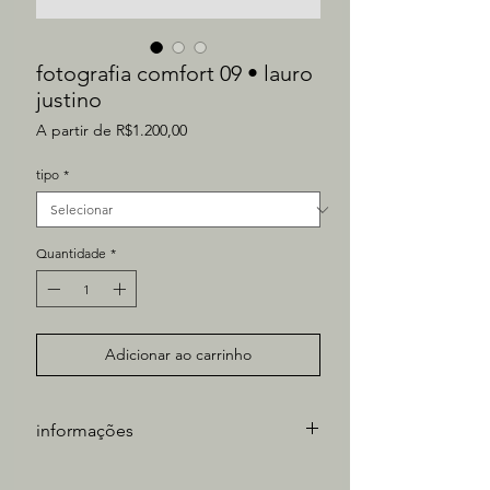
fotografia comfort 09 • lauro
justino
Preço
A partir de
R$1.200,00
promocional
tipo
*
Quantidade
*
Adicionar ao carrinho
informações
Artista: Lauro Justino