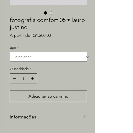
fotografia comfort 05 • lauro
justino
Preço
A partir de
R$1.200,00
promocional
tipo
*
Quantidade
*
Adicionar ao carrinho
informações
Artista: Lauro Justino