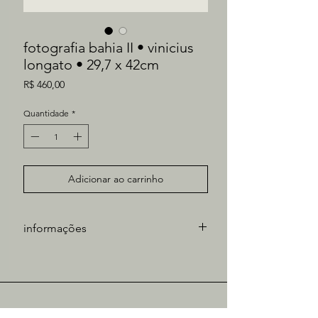
fotografia bahia II • vinicius
longato • 29,7 x 42cm
Preço
R$ 460,00
Quantidade
*
Adicionar ao carrinho
informações
Fotografia feita com filme / 35mm
Artista: Vinicius Longato
Medidas: 29,7 x 42cm
* Inclui moldura em madeira na cor mel
acervo | diária