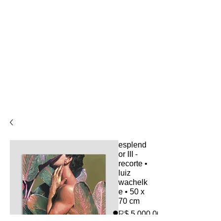
esplend
or III -
recorte •
luiz
wachelk
e • 50 x
70 cm
R$ 5.000,00