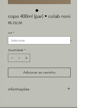
copo 400ml (par) • colab noni
Preço
R$ 232,00
cor
*
Quantidade
*
Adicionar ao carrinho
informações
Peça produzida em cerâmica de alta
temperatura.