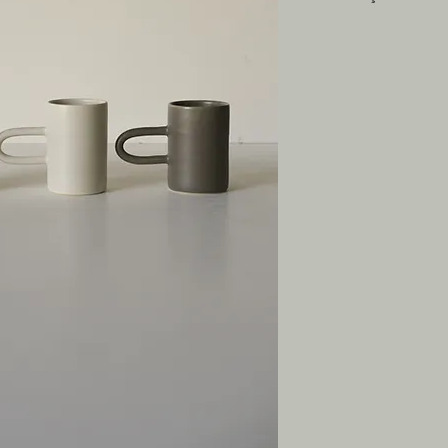
Peça produzida em c
Medidas: 8cm Ø x 11
° Valor individual
° Pode ir ao microon
*Produto feito artes
esmalte, formato e 
A produção acompan
matérias-primas, o 
acabamento e esmalta
Esse roteiro garant
particularidade que f
___________________
Essa peça faz parte 
em conjunto com excl