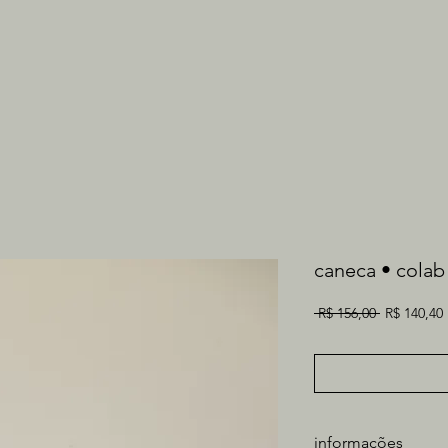
caneca • colab
Preço
 R$ 156,00 
R$ 140,40
normal
informações