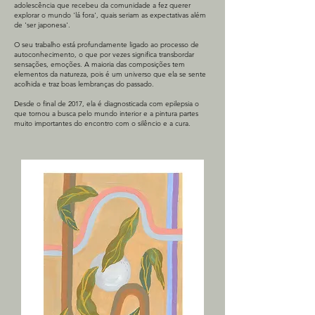
adolescência que recebeu da comunidade a fez querer
explorar o mundo 'lá fora', quais seriam as expectativas além
de 'ser japonesa'.
O seu trabalho está profundamente ligado ao processo de
autoconhecimento, o que por vezes significa transbordar
sensações, emoções. A maioria das composições tem
elementos da natureza, pois é um universo que ela se sente
acolhida e traz boas lembranças do passado.
Desde o final de 2017, ela é diagnosticada com epilepsia o
que tornou a busca pelo mundo interior e a pintura partes
muito importantes do encontro com o silêncio e a cura.