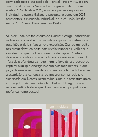
convidada para a exposição do Festival Foto em Pauta com
sua série de retratos "na manhã a seguir à noite em que
sonhou". No final de 2023, abriu sua primeira exposição
individual na galeria Gal arte e pesquisa, e agora em 2024
apresenta sua exposição individual "Se o céu não fica tão
escuro"no Acervo Diária, em São Paulo .
Se o céu não fica tão escuro de Dolores Orange, transcende
os limites do visível e nos convida a explorar os mistérios da
escuridão e da luz. Nesta nova exposição, Orange mergulha
nas profundezas da noite para revelar nuances e visões que
vão além do que o olhar comum pode captar. ​ A artista
descreve sua obra como uma busca por enxergar o mundo
"fora da profundeza da noite," um reflexo de seu desejo de
capturar a luz que emerge nas sombras mais densas. Cada
peça da série é um convite a contemplar a tênue linha entre
a escuridão e a luz, desafiando-nos a encontrar beleza e
significado em lugares inesperados. Com sua assinatura única
e uma paleta de cores vibrantes, Dolores Orange oferece
uma experiência visual que é ao mesmo tempo poética e
profundamente pessoal.
com moldura