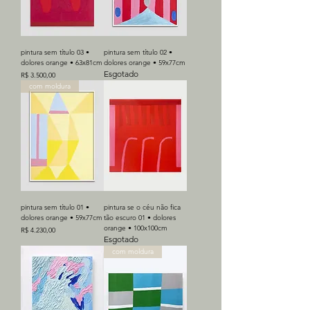
pintura sem título 03 •
pintura sem título 02 •
dolores orange • 63x81cm
dolores orange • 59x77cm
Esgotado
Preço
R$ 3.500,00
com moldura
pintura sem título 01 •
pintura se o céu não fica
dolores orange • 59x77cm
tão escuro 01 • dolores
orange • 100x100cm
Preço
R$ 4.230,00
Esgotado
com moldura