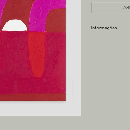
Adi
informações
artista: Dolores Ora
técnica: Lápis de cor
medidas obra: 56x7
*não inclui moldura