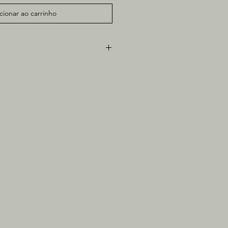
cionar ao carrinho
nge
 e pastel oleoso sobre papel
6cm