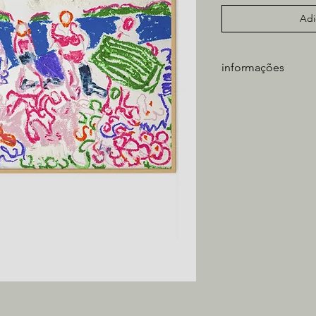
Adi
informações
Artista: Miguel Thom
Ano: 2026
Técnica: Giz pastel o
Dimensões: 42x30cm
Tela acompanha moldu
vidro
_________________