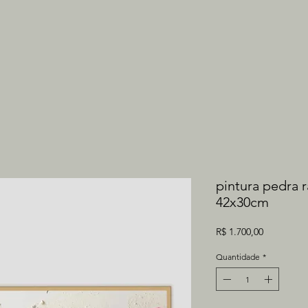
pintura pedra 
42x30cm
Preço
R$ 1.700,00
Quantidade
*