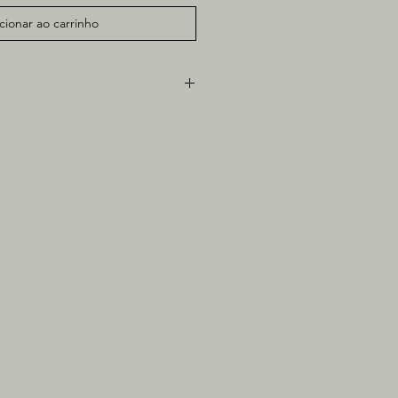
cionar ao carrinho
é
leoso sobre papel
ra cor madeira clara/natural com