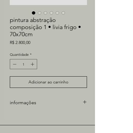
pintura abstração
composição 1 • livia frigo •
70x70cm
Preço
R$ 2.800,00
Quantidade
*
Adicionar ao carrinho
informações
artista: Lívia Frigo
técnica: óleo e grafite sobre tela
tiragem: única
ano: 2026